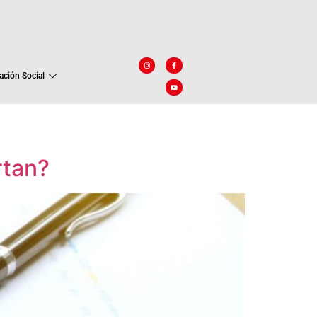
ación Social
rtan?